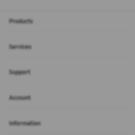
Buka
Footer Navigation
Products
Buka
Services
Buka
Support
Buka
Account
Buka
Information