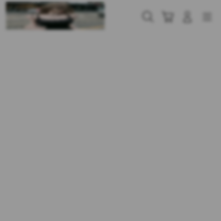
Skip
to
Cari
Troli
Login
Navigation
content